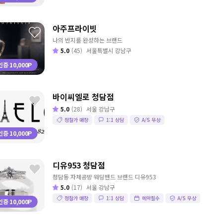
아주프라이빗
나의 반지를 완성하는 브랜드
5.0
(45)
서울특별시 강남구
증 10,000P
바이씨엘로 청담점
5.0
(28)
서울 강남구
정찰가 매장
1:1 상담
A/S 무상
증 10,000P
디유953 청담점
청담동 자체공방 웨딩밴드 브랜드 디유953
5.0
(17)
서울 강남구
정찰가 매장
1:1 상담
예약필수
A/S 무상
증 10,000P