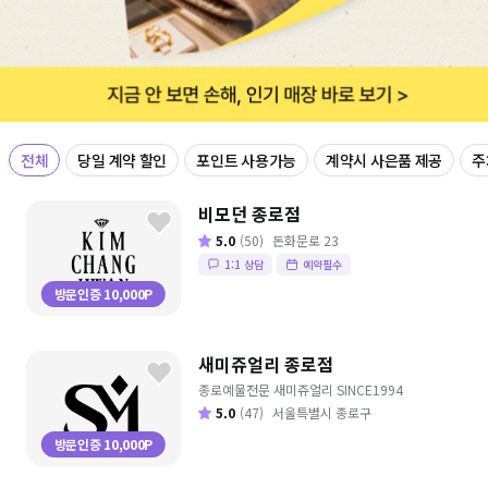
전체
당일 계약 할인
포인트 사용가능
계약시 사은품 제공
주
비모던 종로점
5.0
(50)
돈화문로 23
1:1 상담
예약필수
방문인증 10,000P
새미쥬얼리 종로점
종로예물전문 새미쥬얼리 SINCE1994
5.0
(47)
서울특별시 종로구
방문인증 10,000P