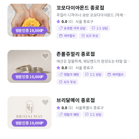
꼬모다이아몬드 종로점
주얼리 디자이너 공방 꼬모다이아몬드 (자체
공방을 통하여, 국내 유명 디자이너의 손길에서
0.0
(0)
서울 종로구
디자인 되어 나라에서 공인된 주얼리 명장이 차체
유연한 가격 상담
1:1 상담
공방을 통하여 제작합니다. 차별화된 디자인,
방문인증 10,000P
압도적인 퀄리티,거품 없는 가격으로 안내를
예약필수
A/S 무상
드리고 있습니다.)
존폴쥬얼리 종로점
예산은 알뜰하게, 웨딩밴드의 완성도는 타협 없이.
MZ 커플이 똑똑하게 선택하는 종로 예물,
0.0
(0)
서울 종로구
존폴쥬얼리.
정찰가 매장
1:1 상담
예약필수
방문인증 10,000P
A/S 무상
브리달메이 종로점
0.0
(0)
서울특별시 종로구
정찰가 매장
1:1 상담
방문인증 10,000P