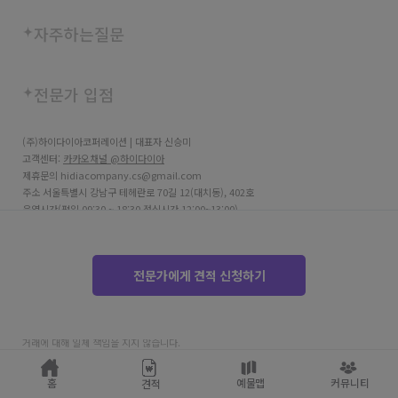
자주하는질문
전문가 입점
(주)하이다이아코퍼레이션 | 대표자 신승미
고객센터:
카카오채널 @하이다이아
제휴문의 hidiacompany.cs@gmail.com
주소 서울특별시 강남구 테헤란로 70길 12(대치동), 402호
운영시간(평일 09:30 ~ 18:30 점심시간 12:00~13:00)
사업자등록번호 706-81-03690
고객센터 02-2038-8715
SGI서울보증보험 구매안전서비스
전문가에게 견적 신청하기
통신판매번호 제 2025-서울강남-05661호
호스팅사업자 Amazon Web Service (AWS)
하이다이아는 통신판매중개자로서 주 거래 당사자가 아니며, 파트너가 제공한 견적 및
거래에 대해 일체 책임을 지지 않습니다.
copyright © HIDIA
홈
예물맵
커뮤니티
견적