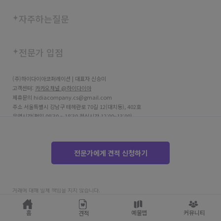
자주하는질문
전문가 입점
(주)하이다이아코퍼레이션 | 대표자 신승미
고객센터:
카카오채널 @하이다이아
제휴문의 hidiacompany.cs@gmail.com
주소 서울특별시 강남구 테헤란로 70길 12(대치동), 402호
운영시간(평일 09:30 ~ 18:30 점심시간 12:00~13:00)
사업자등록번호 706-81-03690
고객센터 02-2038-8715
SGI서울보증보험 구매안전서비스
전문가에게 견적 신청하기
통신판매번호 제 2025-서울강남-05661호
호스팅사업자 Amazon Web Service (AWS)
하이다이아는 통신판매중개자로서 주 거래 당사자가 아니며, 파트너가 제공한 견적 및
거래에 대해 일체 책임을 지지 않습니다.
copyright © HIDIA
홈
예물맵
커뮤니티
견적