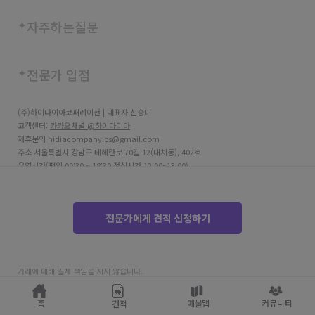
자주하는질문
전문가 입점
(주)하이다이아코퍼레이션 | 대표자 신승미
고객센터:
카카오채널 @하이다이아
제휴문의 hidiacompany.cs@gmail.com
주소 서울특별시 강남구 테헤란로 70길 12(대치동), 402호
운영시간(평일 09:30 ~ 18:30 점심시간 12:00~13:00)
사업자등록번호 706-81-03690
고객센터 02-2038-8715
SGI서울보증보험 구매안전서비스
전문가에게 견적 신청하기
통신판매번호 제 2025-서울강남-05661호
호스팅사업자 Amazon Web Service (AWS)
하이다이아는 통신판매중개자로서 주 거래 당사자가 아니며, 파트너가 제공한 견적 및
거래에 대해 일체 책임을 지지 않습니다.
copyright © HIDIA
홈
예물맵
커뮤니티
견적