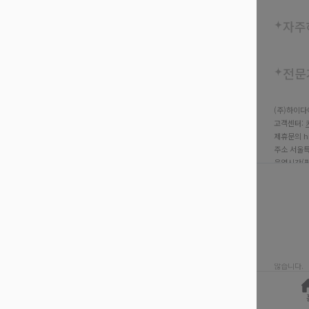
자주
전문
(주)하이다
고객센터:
제휴문의 hi
주소 서울특
운영시간(평일 
사업자등록번호
고객센터 02
SGI서울
통신판매번호
호스팅사업자 
하이다이아는
않습니다.
copyright