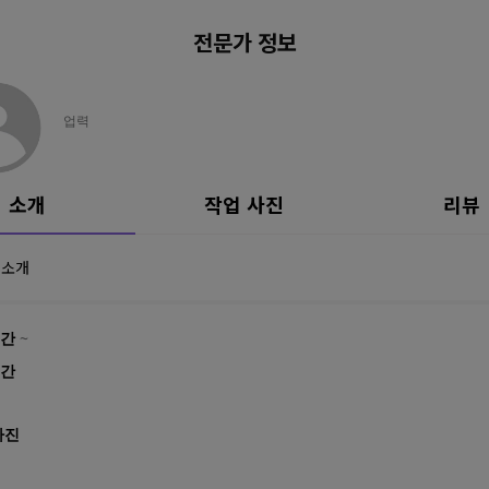
전문가 정보
업력
소개
작업 사진
리뷰
 소개
간
~
간
사진