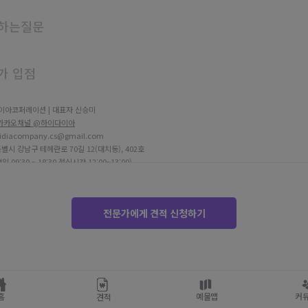
하는질문
가 입점
이아코퍼레이션 | 대표자 신승미
카카오채널 @하이다이아
diacompany.cs@gmail.com
별시 강남구 테헤란로 70길 12(대치동), 402호
09:30 ~ 18:30 점심시간 12:00~13:00)
 706-81-03690
-2038-8715
보증보험 구매안전서비스
전문가에게 견적 신청하기
 제 2025-서울강남-05661호
Amazon Web Service (AWS)
 통신판매중개자로서 주 거래 당사자가 아니며, 파트너가 제공한 견적 및 거래에 대해 일체 책임을 
 © HIDIA
홈
예물맵
커
견적